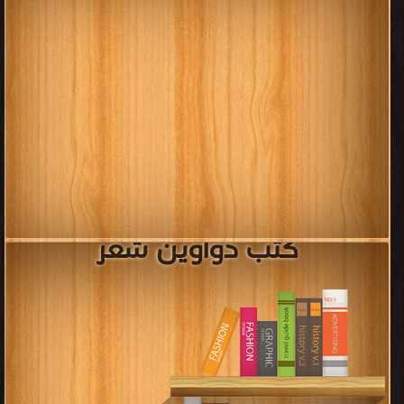
كتب دواوين شعر