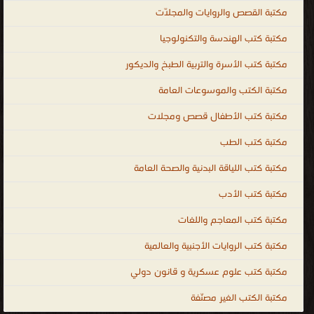
كي يستمروا في التقدم بأنفسهم مدى الحياة ودون توقف. إن العالم
مكتبة القصص والروايات والمجلّات
اليوم يشهد ثورة معرفية تتطوّر باستمرار، الأمر الذي يتطلب من الأفراد
مكتبة كتب الهندسة والتكنولوجيا
مواكبة هذه التطورات بالتعليم المستمر.. educational books free
download ، educational books for teachers ، educational books for
مكتبة كتب الأسرة والتربية الطبخ والديكور
adults ، free educational books ، educational books for toddlers ،
مكتبة الكتب والموسوعات العامة
educational books for babies ، educational books to read ،
madhubun educational books ، educational books ، المكتبة
مكتبة كتب الأطفال قصص ومجلات
الإلكترونيّة لتحميل و قراءة الكتب المصوّرة بنوعية PDF و تعمل على
مكتبة كتب الطب
الهواتف الذكية والاجهزة الكفيّة أونلاين.
مكتبة كتب اللياقة البدنية والصحة العامة
مكتبة كتب الأدب
مكتبة كتب المعاجم واللغات
مكتبة كتب الروايات الأجنبية والعالمية
مكتبة كتب علوم عسكرية و قانون دولي
مكتبة الكتب الغير مصنّفة