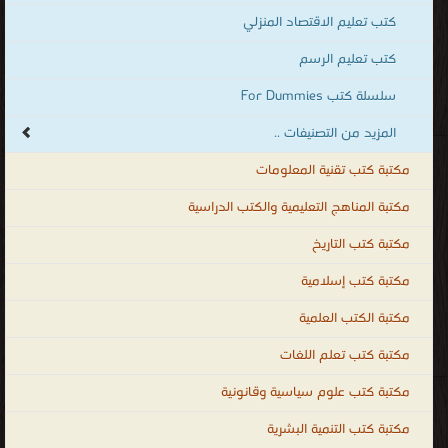
في
كتب تعليم الاقتصاد المنزلي
شتى
كتب تعليم الرسم
المجالات
سلسلة كتب For Dummies
حيث
يساعد
المزيد من التصنيفات ..
التعليم
مكتبة كتب تقنية المعلومات
الأفراد
على
مكتبة المناهج التعليمية والكتب الدراسية
اكتساب
مكتبة كتب التاريخ
الخبرات
مكتبة كتب إسلامية
والمهارات
المختلفة
مكتبة الكتب العلمية
التي
مكتبة كتب تعلم اللغات
تُحدث
مكتبة كتب علوم سياسية وقانونية
تغييرًا إيجابيًا في فكرهم لحل مشاكلهم بأنفسهم، كما ينمّي لديهم حس
الإبداع، ويجعلهم يتقنون الخبرات و المهارات الحياتية والعلمية اللازمة
مكتبة كتب التنمية البشرية