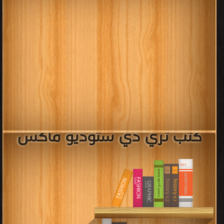
كتب ثري دي ستوديو ماكس