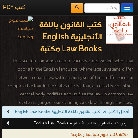
كتب PDF
مكتبة الكتب
كتب القانون باللغة
المكتبات
الأنجليزية English
يُقرأ حالياً
Law Books مكتبة
الفهرس
This section contains a comprehensive and varied set of law
books in the English language, where legal systems differ
اضف كتاب
between countries, with an analysis of their differences in
comparative law. In the states of civil law, a legislative or other
central body codifies and unifies the law. In common law
systems, judges issue binding case law through case law,
although sometimes the law of case law may be overturned by a
أفضل الكتب في كتب القانون باللغة الأنجليزية English Law Books
Supreme Court or a legislative body. Historically, religious law
عرض كتب القانون باللغة الأنجليزية English Law Books
has affected secular matters and is still used in some religious
مكتبة كتب علوم سياسية وقانونية
societies. Sharia based on Islamic principles is .used as a basic