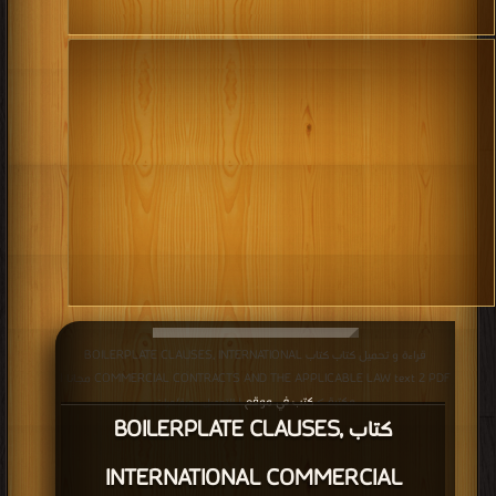
هيئة تشريعية. تاريخيا ، أثر القانون الديني على الأمور العلمانية ، ولا يزال
يستخدم في بعض المجتمعات الدينية. يستخدم الشريعة القائمة على
المبادئ الإسلامية كنظام قانوني أساسي في العديد من البلدان ، بما
في ذلك إيران والمملكة العربية السعودية. يمكن تقسيم نطاق القانون
إلى مجالين. يتعلق القانون العام بالحكومة والمجتمع ، بما في ذلك
القانون الدستوري والإداري والتنظيمي والجنائي. يتناول القانون الخاص
المنازعات القانونية التي تنطوي على الأفراد و / أو المنظمات في مجالات
مثل العقود والممتلكات والأضرار / الجنح والقانون التجاري .هذا التمييز
أقوى في بلدان القانون المدني ، وخاصة تلك التي لديها نظام منفصل
من المحاكم الإدارية ؛على النقيض من ذلك ، فإن الفجوة بين القانون
العام والخاص أقل وضوحًا في ولايات القانون العام.
كتب حمل القانون باللغة الأنجليزية English Law Books مجانا
قراءة و تحميل كتاب كتاب BOILERPLATE CLAUSES, INTERNATIONAL
.
COMMERCIAL CONTRACTS AND THE APPLICABLE LAW text 2 PDF مجانا |
مكتبة >
كتب في موقع
| التحميل : مرة/مرات
كتاب BOILERPLATE CLAUSES,
INTERNATIONAL COMMERCIAL