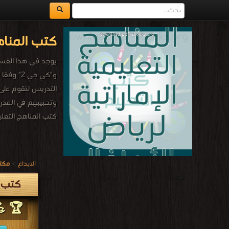
كتب المناه
و"كي جي
التدريس لتقوم على
وتحبيبهم في المدر
كتب المناهج التعليم
.
الابداع
>
مكتب
كتب ا
🏆 💪