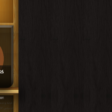
كت
مجانا | مكتب
قراءة و تحم
الجساس PDF مجانا | مكتبة >