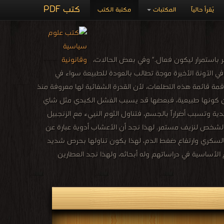
كتب PDF
يُقرأ حالياً
المكتبات
مكتبة الكتب
 باستمرار ليكون فعال." وفي بعض الحالات،
في الآونة الأخيرة موجة تطالب بالعودة للطبيعة سواء في
قمة قائمة هذه التطلعات، لأن القدرة الشفائية لها معروفة منذ
 من كونها طبيعية، فبعضها قد يسبب الفشل الكبدي مثل شاي
ية وتسبب أضراراً بالجسم، فتناول الثوم النييء مع الزنجبيل
 الشخص لنزيف مستمر. لهذا نجد أن الأعشاب أدوية عبارة عن
السكري وارتفاع ضغط الدم، لهذا يكون تناولها بحرص شديد
الأساسية في دراساتهم وله أبحاثه، ولهذا نجد العطارين