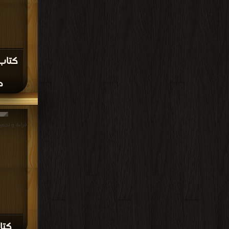
كتاب
د
>
كتا