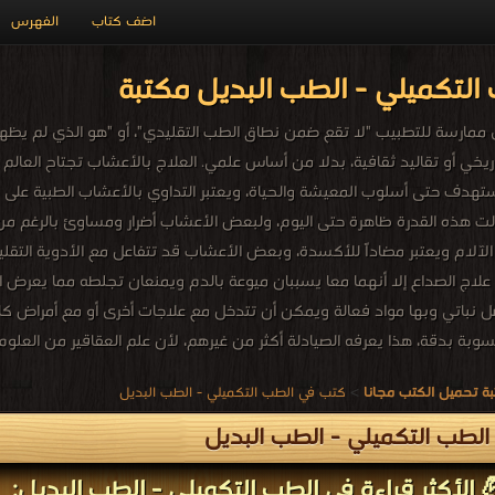
اضف كتاب
الفهرس
لتكميلي - الطب البديل مكتبة
 ممارسة للتطبيب "لا تقع ضمن نطاق الطب التقليدي"، أو "هو الذي لم يظهر
خي أو تقاليد ثقافية، بدلا من أساس علمي. العلاج بالأعشاب تجتاح العالم 
تستهدف حتى أسلوب المعيشة والحياة، ويعتبر التداوي بالأعشاب الطبية على 
الت هذه القدرة ظاهرة حتى اليوم، ولبعض الأعشاب أضرار ومساوئ بالرغم
الآلام ويعتبر مضاداً للأكسدة، وبعض الأعشاب قد تتفاعل مع الأدوية التقليد
ي علاج الصداع إلا أنهما معا يسببان ميوعة بالدم ويمنعان تجلطه مما يعرض
ل نباتي وبها مواد فعالة ويمكن أن تتدخل مع علاجات أخرى أو مع أمراض ك
بة بدقة، هذا يعرفه الصيادلة أكثر من غيرهم، لأن علم العقاقير من العلوم 
ة تحميل الكتب مجانا
>
كتب في الطب التكميلي - الطب البديل
لطب التكميلي - الطب البديل
 الأكثر قراءة في الطب التكميلي - الطب البديل: