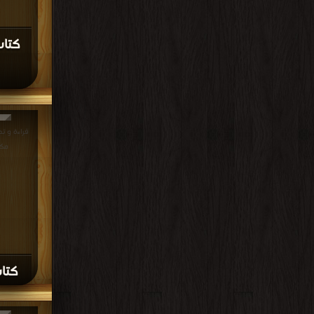
كتاب
مكت
كتاب