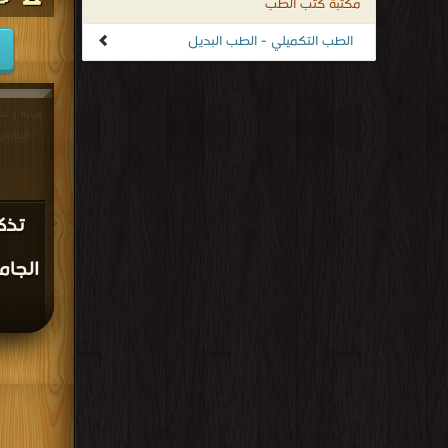
مكتبة كتب الطب
الطب التكميلي - الطب البديل
قراءة و تح
الجامع لل
تذكر
الجام