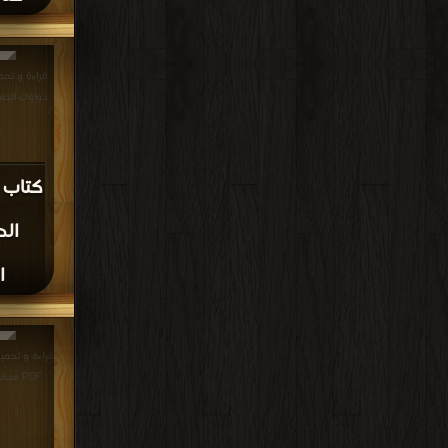
قراءة و تحم
دواؤك الطبيعي من
كتاب 
الد
ا
قراءة و تحمي
PDF مجانا | مكتبة >