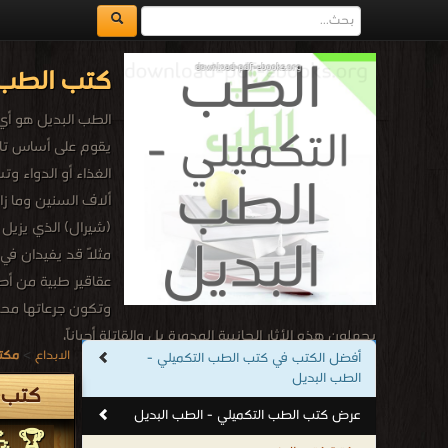
كتب الطب ا
الطب البديل هو أي
يقوم على أساس تاري
الغذاء أو الدواء و
ألاف السنين وما ز
(شيرال) الذي يزيل 
مثلاً قد يفيدان ف
عقاقير طبية من أص
وتكون جرعاتها محسو
يجهلون هذه الأثار الجانبية المدمرة بل والقاتلة أحياناً،
الابداع
>
مكتب
أفضل الكتب في كتب الطب التكميلي -
كتب الطب التكميلي - الطب البديل
الطب البديل
.
كتب ا
عرض كتب الطب التكميلي - الطب البديل
🏆 💪