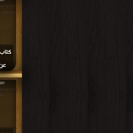
قراءة و تحمي
وشبه العلم PDF مجانا | مكتبة >
كتاب 
عن 
| مك