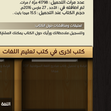
عدد مرات التحميل
: 41798 مرّة / مرات.
تم اضافته في
: الأحد , 27 مارس 2016م.
حجم الكتاب عند التحميل
: 15.5 ميجا بايت .
تعليقات ومناقشات حول الكتاب:
ولتسجيل ملاحظاتك ورأيك حول الكتاب يمكنك المشاركه 
كتب اخرى في كتب تعليم اللغات
قراءة و تحميل كتاب مبادئ اللغة السواحلية PDF
قراءة و 
مجانا
بغ
اللغة 