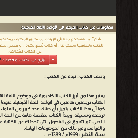
معلومات عن كتاب المرجع فى قواعد اللغة القبطية:
شكراً لمساهمتكم معنا في الإرتقاء بمستوى المكتبة ، يمكنكم اا
للكتب وتصنيفها ومحتواها ، أو كتاب يُمنع نشره ، او محمي بحقو
عن الكتاب المُخالف:
تبليغ عن الكتاب أو محتواه
وصف الكتاب :
نبذة عن الكتاب :
يعتبر هذا من أبرز الكتب الأكاديمية في موضوع اللغة الق
الكتاب ترجمتين هامتين في قواعد اللغة القبطية، عنهم
كما أن هذا الكتاب يتميز بأن هناك عدد كبير من العلماء
ترجمته وتنسيقه. ويبدأ الكتاب بمقدمة هامة عن اللغة الق
الأدبي، ثم تتعمق في الفصول التي تحدثك عن الكتابة وا
والقواعد، وغير ذلك من الموضوعات الهامة.
سنة النشر
: 1969م / 1389هـ .