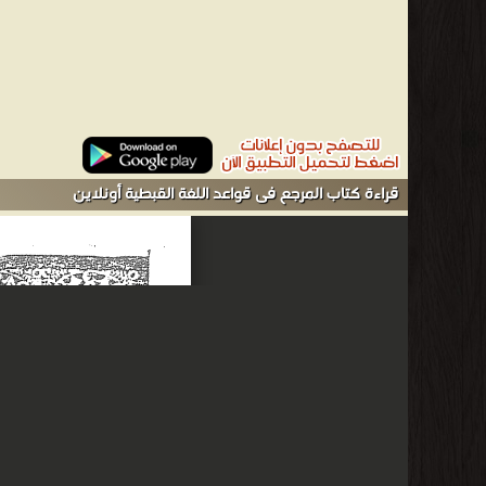
قراءة كتاب المرجع فى قواعد اللغة القبطية أونلاين