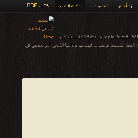
كتب PDF
يُقرأ حالياً
المكتبات
مكتبة الكتب
للغة القبطية، عنهما في بداية الكتاب بشكل
للغة القبطية توضح لنا لهجاتها وتراثها الأدبي، ثم تتعمق في