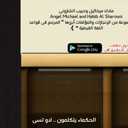
ملاك ميخائيل وحبيب الشارونى
Angel Michael and Habib Al Sharouni
وعة من الإنجازات والمؤلفات أبرزها ❞ المرجع فى قواعد
اللغة القبطية ❝ ❱.
قراءة و تحميل كتاب مجابهة الضعف اللغوي PDF
قراءة و تحميل كتاب الحكماء يتكلمون .. لاو تسى
PDF مجانا
الحكماء يتكلمون .. لاو تسى