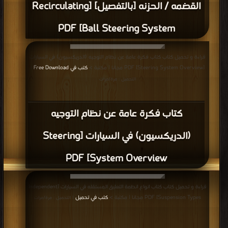
القضمه / الحزنه [بالتفصيل] [Recirculating
Ball Steering System] PDF
قراءة و تحميل كتاب كتاب فكرة عامة عن نظام التوجيه (الدريكسيون) في السيارات
[Steering System Overview] PDF مجانا | مكتبة >
كتب في Free Download
|
التحميل : مرة/مرات
كتاب فكرة عامة عن نظام التوجيه
(الدريكسيون) في السيارات [Steering
System Overview] PDF
قراءة و تحميل كتاب كتاب انواع انظمة التعليق المستقله في السيارات [Independent
Suspension Types] PDF مجانا | مكتبة >
كتب في تحميل
| التحميل : مرة/مرات