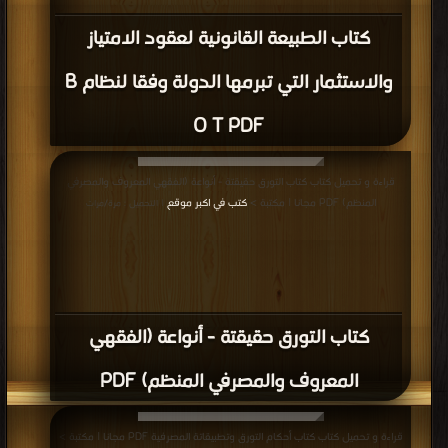
كتاب الطبيعة القانونية لعقود الامتياز
والاستثمار التي تبرمها الدولة وفقا لنظام B
O T PDF
قراءة و تحميل كتاب كتاب التورق حقيقتة - أنواعة (الفقهي المعروف والمصرفي
المنظم) PDF مجانا | مكتبة >
كتب في اكبر موقع
| التحميل : مرة/مرات
كتاب التورق حقيقتة - أنواعة (الفقهي
المعروف والمصرفي المنظم) PDF
قراءة و تحميل كتاب كتاب أحكام التورق وتطبيقاتة المصرفية PDF مجانا | مكتبة >