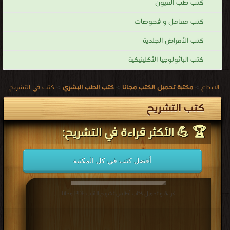
كتب طب العيون
كتب معامل و فحوصات
كتب الأمراض الجلدية
كتب الباثولوجيا الأكلينيكية
الابداع
>
مكتبة تحميل الكتب مجانا
>
كتب الطب البشري
>
كتب في التشريح
كتب التشريح
🏆 💪 الأكثر قراءة في التشريح:
أفضل كتب في كل المكتبة
قراءة و تحميل كتاب أطلس تشريح القلب PDF مجانا