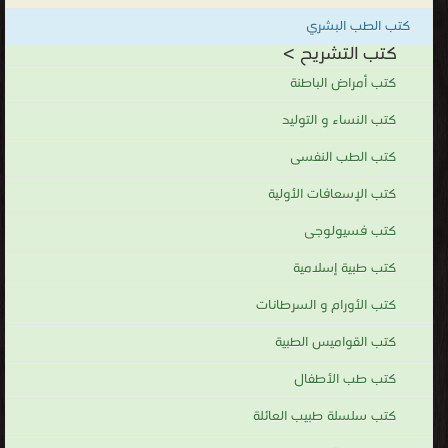
الحيوانات، عبر تشريح جثثها وجِيَفِها، حتى وصلت لاستخدام تقنيات
كتب الطب البشري
التصوير الطبية في القرن العشرين، بما في ذلك الأشعة السينية،
كتب التشريح >
والموجات فوق الصوتية، والتصوير بالرنين المغناطيسي. شَكَّل علما
كتب أمراض الباطنة
التشريح ووظائف الأعضاء زوجاً من العلوم التي تدرَّس غالباً معاً في
كتب النساء و التوليد
اختصاصات عديدة، حيث يُدرِّس هذان العلمان بنية الجسم ووظائفه على
التوالي.
كتب الطب النفسى
كتب التشريح
كتب الإسعافات الأولية
.
كتب فسيولوجى
كتب طبية إسلامية
كتب الأورام و السرطانات
كتب القواميس الطبية
كتب طب الأطفال
كتب سلسلة طبيب العائلة