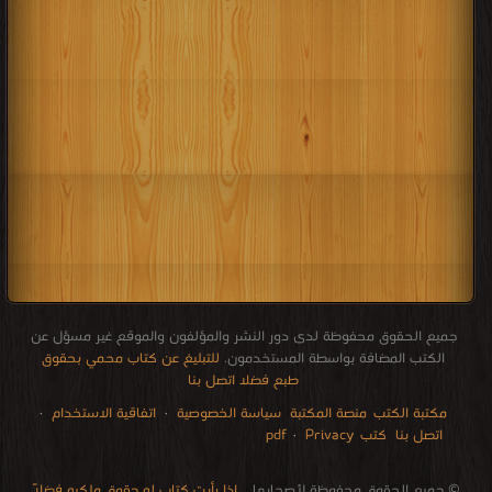
جميع الحقوق محفوظة لدى دور النشر والمؤلفون والموقع غير مسؤل عن
الكتب المضافة بواسطة المستخدمون.
للتبليغ عن كتاب محمي بحقوق
طبع فضلا اتصل بنا
مكتبة الكتب
منصة المكتبة
سياسة الخصوصية
·
اتفاقية الاستخدام
·
اتصل بنا
كتب pdf
Privacy
·
الإتصالات
edu i books
stock market
pdf file convertor
breast cancer books
Literature books online
for faster download bai du
free how to speak languages
restaurant food control delivery
Romania Norway Denmark Ethiopia Sweden
courses in dubai universities colleges abu dhabi
audio books downloads Target amazon Google books
© جميع الحقوق محفوظة لأصحابها ..
اذا رأيت كتاب له حقوق ملكيه فضلاً