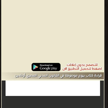
قراءة كتاب بيوع موصوفة في القانون المدني المصري أونلاين