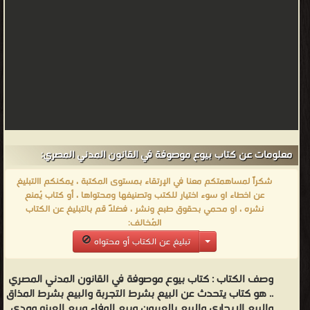
معلومات عن كتاب بيوع موصوفة في القانون المدني المصري:
شكراً لمساهمتكم معنا في الإرتقاء بمستوى المكتبة ، يمكنكم االتبليغ
عن اخطاء او سوء اختيار للكتب وتصنيفها ومحتواها ، أو كتاب يُمنع
نشره ، او محمي بحقوق طبع ونشر ، فضلاً قم بالتبليغ عن الكتاب
المُخالف:
تبليغ عن الكتاب أو محتواه
وصف الكتاب :
كتاب بيوع موصوفة في القانون المدني المصري
.. هو كتاب يتحدث عن البيع بشرط التجربة والبيع بشرط المذاق
والبيع الايجاري والبيع بالعربون وبيع الوفاء وبيع العينه ومدي