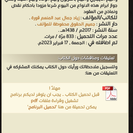
جواز ابرام هذه الانواع من البيوع شرعا مزودا باحكام نقض
ونماذج من العقود
للكاتب/المؤلف
:
زياد جمال عبد المنعم قورة
.
دار النشر
:
جميع الحقوق محفوظة للمؤلف
.
سنة النشر
: 2017م / 1438هـ .
عدد مرات التحميل
: 833 مرّة / مرات.
تم اضافته في
: الجمعة , 17 فبراير 2023م.
تعليقات ومناقشات حول الكتاب:
ولتسجيل ملاحظاتك ورأيك حول الكتاب يمكنك المشاركه في
التعليقات من هنا:
مهلاً !
قبل تحميل الكتاب .. يجب ان يتوفر لديكم برنامج
تشغيل وقراءة ملفات
pdf
يمكن تحميلة من هنا '
تحميل البرنامج
'