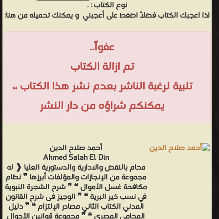
نوع الكتاب :
.
اذا اعجبك الكتاب فضلاً اضغط على أعجبني
و يمكنك تحميله من هنا:
عفواً..
تم ازالة الكتاب
تلبية لرغبة الناشر بعدم نشر هذا الكتاب ،،
يمكنكم شراؤه من دار النشر
أحمد صلاح الدين
Ahmed Salah El Din
محام بالنقض والادارية والدستورية العليا ❰ له
مجموعة من الإنجازات والمؤلفات أبرزها ❞ نظام
مكافحة غسل الأموال ❝ ❞ شرح الشجرة النبوية
في نسب خير البرية ❝ ❞ الوجيز فى شرح القانون
المدني الكتاب الثاني مصادر الإلتزام ❝ ❞ دليل
المحامي المصري ❝ ❞ مجموعة قوانين الأحوال