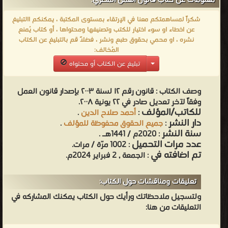
معلومات عن كتاب قانون العمل المصري:
وقانونية.
شكراً لمساهمتكم معنا في الإرتقاء بمستوى المكتبة ، يمكنكم االتبليغ
عن اخطاء او سوء اختيار للكتب وتصنيفها ومحتواها ، أو كتاب يُمنع
نشره ، او محمي بحقوق طبع ونشر ، فضلاً قم بالتبليغ عن الكتاب
المُخالف:
تبليغ عن الكتاب أو محتواه
وصف الكتاب :
قانون رقم ١٢ لسنة ٢٠٠٣ بإصدار قانون العمل
وفقاً لآخر تعديل صادر في ٢٢ يونية ٢٠٠٨.
للكاتب/المؤلف
:
أحمد صلاح الدين
.
دار النشر
:
جميع الحقوق محفوظة للمؤلف
.
سنة النشر
: 2020م / 1441هـ .
عدد مرات التحميل
: 1002 مرّة / مرات.
تم اضافته في
: الجمعة , 2 فبراير 2024م.
تعليقات ومناقشات حول الكتاب:
ولتسجيل ملاحظاتك ورأيك حول الكتاب يمكنك المشاركه في
التعليقات من هنا: