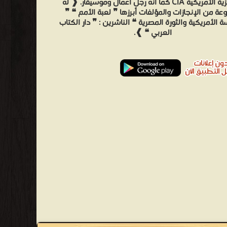
المركزية الأمريكية CIA كما أنه رجل أعمال وموسيقار. ❰ له
ة من الإنجازات والمؤلفات أبرزها ❞ لعبة الأمم ❝ ❞
 الأمريكية والثورة المصرية ❝ الناشرين : ❞ دار الكتاب
العربي ❝ ❱.