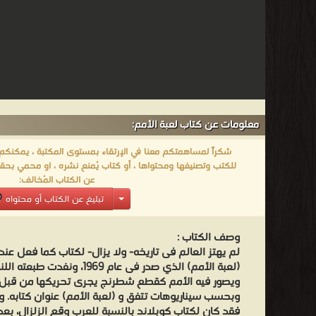
معلومات عن كتاب لعبة الأمم:
شكراً لمساهمتكم معنا في الإرتقاء بمستوى المكتبة ، يمكنكم اا
للكتب وتصنيفها ومحتواها ، أو كتاب يُمنع نشره ، او محمي بحقو
عن الكتاب المُخالف:
تبليغ عن الكتاب أو محتواه
وصف الكتاب :
لم يهتز العالم فى تاريخه- ولا يزال- لكتاب كما فعل عند
(لعبة الأمم) الذي صدر فى عام 69
ويصور فيه الأمم كقطع شطرنج يجرى تحريكها من قبل وزا
وبحسب سيناريوهات تتفق و (لعبة الأمم) عنوان كتابه. وإ
فقد كان لكتاب كوبلاند بالنسبة للعرب وقع الزلزال، بع