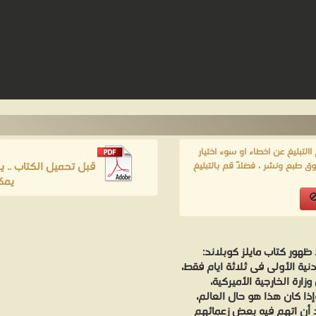
لتبليغ عن اخطاء او سوء اختيار
قبل تحميل الكتاب .. 
ق طبع ونشر ، فضلاً قم بالتبليغ
يمك
 ظهور كتاب مايلز كوبلاند:
19، ونفدت طبعته اللندنية الأولى فى ثلاثة ايام فقط،
رة الخارجية الأميركية،
ذا كان هذا هو حال العالم،
د أن اتهم فيه بعض زعمائهم