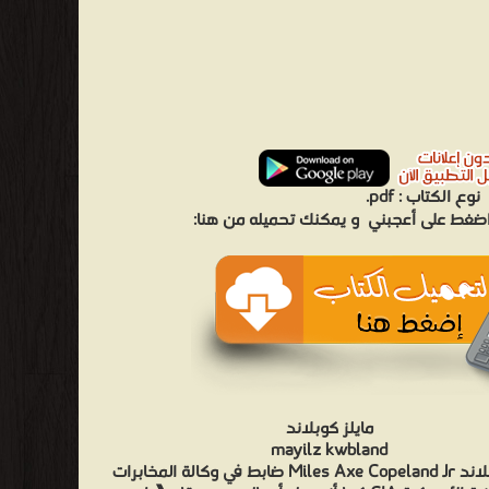
نوع الكتاب :
pdf.
 اضغط على أعجبني
و يمكنك تحميله من هنا:
مايلز كوبلاند
mayilz kwbland
مايلز كوبلاند Miles Axe Copeland Jr ضابط في وكالة المخابرات