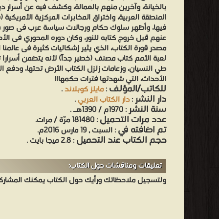
بالخيانة، وآخرين منهم بالعمالة، وكشف فيه عن أسرار دي
المنطقة العربية، واختراق المخابرات المركزية الأمريكية 
فيها، وأظهر سلوك حكام ورجالات سياسة عرب فى صور مغا
عنهم قبل خروج كتابه للنور، وكان دوره المحوري فى الأ
مصدر قورة الكتاب، الذي يثير إشكاليات كثيرة فى عالمنا 
لعبة الأمم كتاب مصنف (خطير جداً) لأنه يتضمن أسرارا 
طي النسيان، وزعامات زلزل الكتاب الأرض تحتها، ودفع ا
الأحداث، التي شهدتها فترات حكمها!!
للكاتب/المؤلف
:
مايلز كوبلاند
.
دار النشر
:
دار الكتاب العربي
.
سنة النشر
: 1970م / 1390هـ .
عدد مرات التحميل
: 181480 مرّة / مرات.
تم اضافته في
: السبت , 19 مارس 2016م.
حجم الكتاب عند التحميل
: 2.8 ميجا بايت .
تعليقات ومناقشات حول الكتاب:
ولتسجيل ملاحظاتك ورأيك حول الكتاب يمكنك المشاركه 