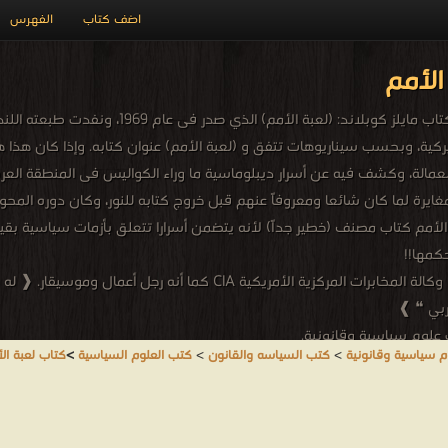
اضف كتاب
الفهرس
الأمم
لم يهتز العالم فى تاريخه- ولا يزال- لكتاب كما فعل عند ظ
كية، وبحسب سيناريوهات تتفق و (لعبة الأمم) عنوان كتابه. وإذا كان هذا ه
لعمالة، وكشف فيه عن أسرار ديبلوماسية ما وراء الكواليس فى المنطقة العربية
ة لما كان شائعا ومعروفاً عنهم قبل خروج كتابه للنور، وكان دوره المحور
بة الأمم كتاب مصنف (خطير جداً) لأنه يتضمن أسرارا تتعلق بأزمات سياسية ب
كمها!!
مايلز كوبلاند - مايلز كوبلاند Miles Axe Copeland Jr ضابط في وكالة المخاب
عربي ❝ ❱
علوم سياسية وقانونية.
 سياسية وقانونية
>
كتب السياسه والقانون
>
كتب العلوم السياسية
>
كتاب لعبة ال