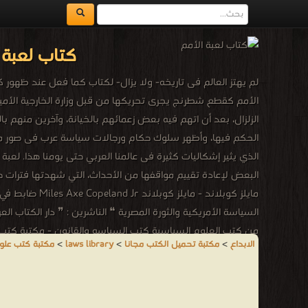
كتاب لعبة 
الأمم كقطع شطرنج يجرى تحريكها من قبل وزارة الخارجية الأمير
الزلزال، بعد أن اتهم فيه بعض زعمائهم بالخيانة، وآخرين منهم با
الحكم فيها، وأظهر سلوك حكام ورجالات سياسة عرب فى صور مغاير
الذي يثير إشكاليات كثيرة فى عالمنا العربي حتى يومنا هذا. لع
البعض لإعادة تقييم مواقفها من الأحداث، التي شهدتها فترات ح
السياسة الأمريكية والثورة المصرية ❝ الناشرين : ❞ دار الكتاب ال
من كتب العلوم السياسية كتب السياسه والقانون - مكتبة كتب 
الابداع
>
مكتبة تحميل الكتب مجانا
>
laws library
>
مكتبة كتب علوم