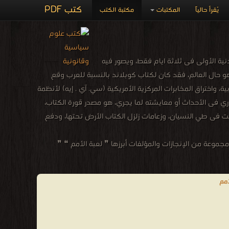
كتب PDF
يُقرأ حالياً
المكتبات
مكتبة الكتب
هور كتاب مايلز كوبلاند: (لعبة الأمم) الذي صدر فى عام 1969، ونفدت طبعته اللندنية الأولى فى ثلاثة ايام فقط، ويصور فيه
و حال العالم، فقد كان لكتاب كوبلاند بالنسبة للعرب وقع
، واختراق المخابرات المركزية الأمريكية (سي. آي . إيه) لأنظمة
ي فى الأحداث أو معايشته لما يجري، هو مصدر قورة الكتاب،
قيت فى طي النسيان، وزعامات زلزل الكتاب الأرض تحتها، ودفع
رات المركزية الأمريكية CIA كما أنه رجل أعمال وموسيقار. ❰ له مجموعة من الإنجازات والمؤلفات أبرزها ❞ لعبة الأمم ❝ ❞
أمم