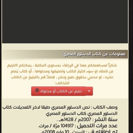
معلومات عن كتاب الدستور المصري:
شكراً لمساهمتكم معنا في الإرتقاء بمستوى المكتبة ، يمكنكم االتبليغ
عن اخطاء او سوء اختيار للكتب وتصنيفها ومحتواها ، أو كتاب يُمنع
نشره ، او محمي بحقوق طبع ونشر ، فضلاً قم بالتبليغ عن الكتاب
المُخالف:
تبليغ عن الكتاب أو محتواه
وصف الكتاب :
نص الدستور المصري طبقا لاخر التعديلات كتاب
الدستور المصري كتاب الدستور المصري
سنة النشر
: 2007م / 1428هـ .
عدد مرات التحميل
: 104917 مرّة / مرات.
تم اضافته في
: السبت , 10 مايو 2008م.