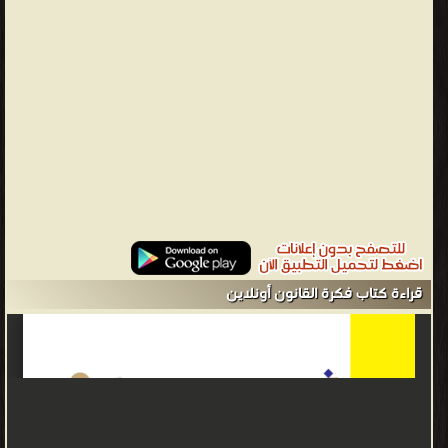
دينيس لويد - • ولد في عام 1915 • درس في جامعتي لندن وكيمبرج،
ونال درجة الدكتوراه في جامعة كيمبرج عام 1956. • اشتغل محاميا
وأستاذا للقانون بجامعتي لندن، وشغل عدة مناصب أخرى منها رئاسته
لمعهد السينما البريطاني ورئاسته لمدرسة السينما الوطنية. ومنح لقد
لود عام 1965، وله مؤلفات كثيرة في القانون. ❰ له مجموعة من
الإنجازات والمؤلفات أبرزها ❞ فكرة القانون ❝ الناشرين : ❞ المجلس
الوطني للثقافة والفنون والآداب ❝ ❱
من القانون العام - مكتبة كتب علوم سياسية وقانونية.
قراءة كتاب فكرة القانون أونلاين