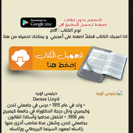
نوع الكتاب :
pdf.
اذا اعجبك الكتاب فضلاً اضغط على أعجبني
و يمكنك تحميله من هنا:
دينيس لويد
Denise Lloyd
• ولد في عام 1915 • درس في جامعتي لندن
وكيمبرج، ونال درجة الدكتوراه في جامعة كيمبرج
عام 1956. • اشتغل محاميا وأستاذا للقانون
بجامعتي لندن، وشغل عدة مناصب أخرى منها
رئاسته لمعهد السينما البريطاني ورئاسته