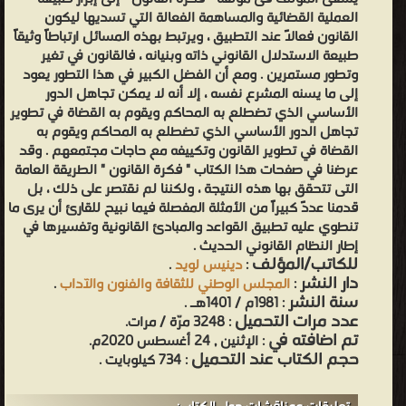
العملية القضائية والمساهمة الفعالة التي تسديها ليكون
القانون فعالاً عند ‏التطبيق ، ويرتبط بهذه المسائل ارتباطاً وثيقاً
طبيعة الاستدلال القانوني ذاته وبنيانه ، فالقانون في تغير
وتطور مستمرين . ومع أن ‏الفضل الكبير في هذا التطور يعود
إلى ما يسنه المشرع نفسه ، إلا أنه لا يمكن تجاهل الدور
الأساسي الذي تضطلع به المحاكم ويقوم ‏به القضاة في تطوير
تجاهل الدور الأساسي الذي تضطلع به المحاكم ويقوم به
القضاة في تطوير القانون وتكييفه مع حاجات مجتمعهم ‏‏. وقد
عرضنا في صفحات هذا الكتاب " فكرة القانون " الطريقة العامة
التى تتحقق بها هذه النتيجة ، ولكننا لم نقتصر على ذلك ، بل
‏قدمنا عددً كبيراً من الأمثلة المفصلة فيما نبيح للقارئ أن يرى ما
تنطوي عليه تطبيق القواعد والمبادئ القانونية وتفسيرها في
إطار ‏النظام القانوني الحديث .
للكاتب/المؤلف
:
دينيس لويد
.
دار النشر
:
المجلس الوطني للثقافة والفنون والآداب
.
سنة النشر
: 1981م / 1401هـ .
عدد مرات التحميل
: 3248 مرّة / مرات.
تم اضافته في
: الإثنين , 24 أغسطس 2020م.
حجم الكتاب عند التحميل
: 734 كيلوبايت .