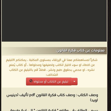
معلومات عن كتاب فكرة القانون:
شكراً لمساهمتكم معنا في الإرتقاء بمستوى المكتبة ، يمكنكم االتبليغ
عن اخطاء او سوء اختيار للكتب وتصنيفها ومحتواها ، أو كتاب يُمنع
نشره ، او محمي بحقوق طبع ونشر ، فضلاً قم بالتبليغ عن الكتاب
المُخالف:
تبليغ عن الكتاب أو محتواه
وصف الكتاب :
وصف كتاب فكرة القانون pdf تأليف (دينيس
لويد)
يسعى المؤلف فى مؤلفه " فكرة القانون " إلى إبراز طبيعة