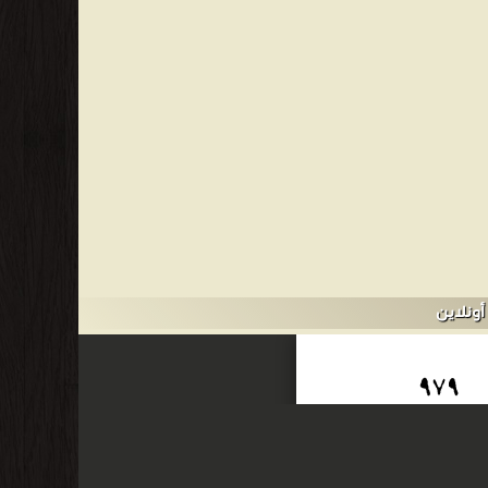
 ثم التحق بمدارس التعليم العام وتدرّج بها حتى حصل على
تب: الأغاني، والأمالي، والعقد الفريد، وقرأ ديوان المتنبي، وكان كثير
 من مدرسة الحقوق الخديوية بالقاهرة (باللغة الإنجليزية)، وجاء ترتيبه الأول على جميع الطلاب، رغم أنه كان
جزء الثاني آثار الالتزام ❝ ❞ الوسيط في شرح القانون المدني
 شرح القانون المدني الجديد الجزء الثالث ❝ ❞ الوسيط في شرح
لتاسع ❝ الناشرين : ❞ دار إحياء التراث العربي ❝ ❞ دار النهضة