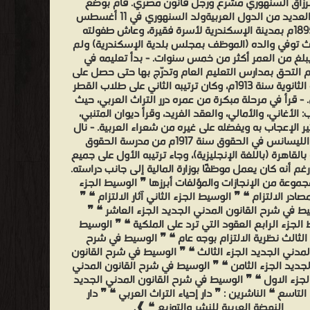
لرزاق السنهوري مشرع ورجل قانون مصري. قام بوضع
دساتير العديد من الدول العربيةولد السنهوري في 11 أغسطس
سنة 1895م بمدينة الإسكندرية لأسرة فقيرة، وعاش طفولته
حيث توفي والده (الموظف بمجلس بلدية الإسكندرية) ولم
بلغ من العمر أكثر من خمس سنوات. - بدأ تعليمه في
 ثم التحق بمدارس التعليم العام وتدرّج بها حتى حصل على
الشهادة الثانوية سنة 1913م، وكان ترتيبه الثاني على طلاب القطر
- قرأ في مرحلة مبكرة من عمره درر التراث العربي، حيث
: الأغاني، والأمالي، والعقد الفريد، وقرأ ديوان المتنبي،
ر الإعجاب به ويفضله على غيره من شعراء العربية. - نال
درجة الليسانس في الحقوق سنة 1917م من مدرسة الحقوق
بالقاهرة (باللغة الإنجليزية)، وجاء ترتيبه الأول على جميع
غم أنه كان يعمل موظفًا بوزارة المالية إلى جانب دراسته.
موعة من الإنجازات والمؤلفات أبرزها ❞ الوسيط الجزء
صادر الالتزام ❝ ❞ الوسيط الجزء الثاني آثار الالتزام ❝ ❞
ط في شرح القانون المدني الجديد الجزء العاشر ❝ ❞
الجزء الرابع العقود التي ترد على الملكية ❝ ❞ الوسيط
 الثالث نظرية الالتزام بوجه عام ❝ ❞ الوسيط في شرح
المدني الجديد الجزء الثالث ❝ ❞ الوسيط في شرح القانون
لجديد الجزء الثامن ❝ ❞ الوسيط في شرح القانون المدني
لجزء الاول ❝ ❞ الوسيط في شرح القانون المدني الجديد
التاسع ❝ الناشرين : ❞ دار إحياء التراث العربي ❝ ❞ دار
النهضة العربية للنشر والتوزيع ❝ ❱.