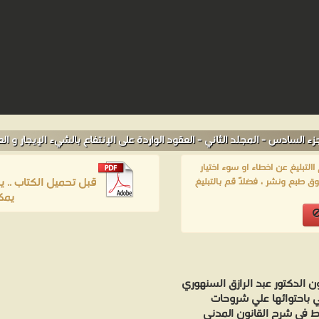
ادس - المجلد الثاني - العقود الواردة على الإنتفاع بالشيء الإيجار و العارية
لتبليغ عن اخطاء او سوء اختيار
قبل تحميل الكتاب .. 
ق طبع ونشر ، فضلاً قم بالتبليغ
يمك
 الدكتور عبد الرازق السنهوري
ي باحتوائها علي شروحات
ط في شرح القانون المدني