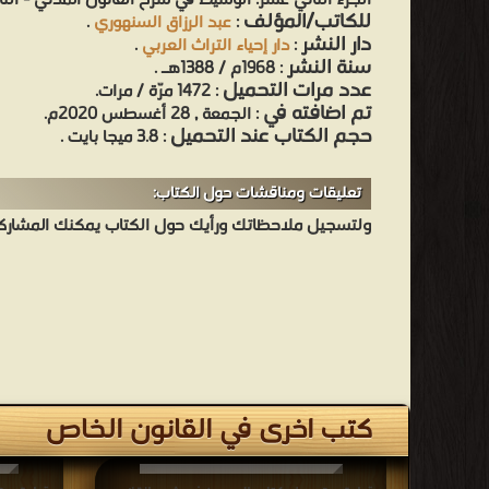
الجزء الثاني عشر: الوسيط في شرح القانون المدني - الت
للكاتب/المؤلف
:
عبد الرزاق السنهوري
.
دار النشر
:
دار إحياء التراث العربي
.
سنة النشر
: 1968م / 1388هـ .
عدد مرات التحميل
: 1472 مرّة / مرات.
تم اضافته في
: الجمعة , 28 أغسطس 2020م.
حجم الكتاب عند التحميل
: 3.8 ميجا بايت .
تعليقات ومناقشات حول الكتاب:
ولتسجيل ملاحظاتك ورأيك حول الكتاب يمكنك المشاركه 
كتب اخرى في القانون الخاص