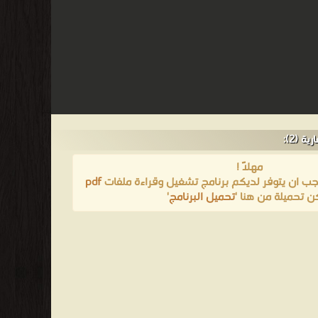
 (2):
مهلاً !
يجب ان يتوفر لديكم برنامج تشغيل وقراءة ملفات
pdf
ن تحميلة من هنا '
تحميل البرنامج
'