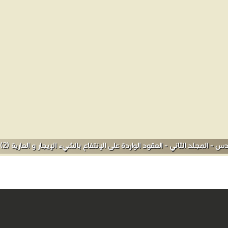
ة) ولم يكن يبلغ من العمر أكثر من خمس سنوات. - بدأ تعليمه في الكُتَّاب
ثاني على طلاب القطر المصري. - قرأ في مرحلة مبكرة من عمره درر التراث العربي، حيث قرأ ك
الإعجاب به ويفضله على غيره من شعراء العربية. - نال درجة الليسانس في الحقوق سنة 1917م
نجازات والمؤلفات أبرزها ❞ الوسيط الجزء الأول مصادر الالتزام ❝ ❞ الوسيط ال
لى الملكية ❝ ❞ الوسيط الجزء الثالث نظرية الالتزام بوجه عام ❝ ❞ الوسيط في
المدني الجديد الجزء الاول ❝ ❞ الوسيط في شرح القانون المدني الجديد الجزء ا
جلد الثاني - العقود الواردة على الإنتفاع بالشيء الإيجار و العارية (2) أونلاين