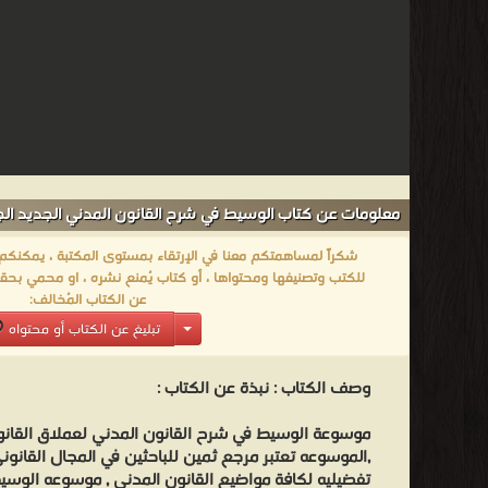
معلومات عن كتاب الوسيط في شرح القانون المدني الجديد الجزء الس
شكراً لمساهمتكم معنا في الإرتقاء بمستوى المكتبة ، يمكنكم اا
للكتب وتصنيفها ومحتواها ، أو كتاب يُمنع نشره ، او محمي بحقو
عن الكتاب المُخالف:
تبليغ عن الكتاب أو محتواه
وصف الكتاب :
نبذة عن الكتاب :
موسوعة الوسيط في شرح القانون المدني لعملاق القانون
,الموسوعه تعتبر مرجع ثمين للباحثين في المجال القانون
تفضيليه لكافة مواضيع القانون المدني , موسوعه الوسي