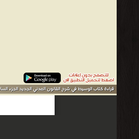
طفولته يتيمًا، حيث توفي والده (الموظف بمجلس بلدية الإسكندري
الشهادة الثانوية سنة 1913م، وكان ترتيبه ال
يعمل موظفًا بوزارة المالية إلى جانب دراسته. ❰ له مجموعة من الإ
الجديد الجزء العاشر ❝ ❞ الوسيط الجزء الرابع العقود التي ترد ع
القانون المدني الجديد الجزء الثامن ❝ ❞ الوسيط في شرح القانون 
العربية للنشر والتوزيع ❝ ❱
من القانون الخاص - مكتبة كتب علوم سياسية وقانونية.
قراءة كتاب الوسيط في شرح القانون المدني الجديد الجزء السادس - الم