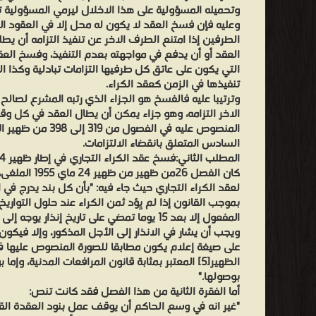
وتحميله المسؤولية على هذا الاخلال ليرمي المسؤولية 
وعليه فإن فسخ العقد لا يكون له محل إلا في العقود الم
الطرفين إذا امتنع الطرف الاخر عن تنفيذ التزامه أن 
العقد أو أن يدفع في مواجهته بعدم التنفيذ، وفسخ العقد 
التي يكون على عاتق كل طرفيها التزامات تبادلية وكذا ا
تنفيذها في الزمن كعقد الكراء.
وترتيبا عليه فالفسخ هو الجزاء الذي رتبه المشرع لصالح ا
الاخر التزامه، وهو جزاء يمكن أن يطال العقد في كل وق
المنصوص عليه في الفصو
السادس المتعلق بانقضاء الالتزامات.
المطلب الثاني:فسخ عقد الكراء التجاري في إطار ظهير 24ماي 1955الملغى
كان الفصل 26من ظ
لعقد الكراء التجاري حيث جاء فيه: "بأن كل بند يدرج ف
بموجب القانون إذا لم يِؤد ثمن الكراء عند حلول التواري
المفعول إلا بعد 15 يوما تمضي على تاريخ إنذار 
ويجب أن يشار في الانذار إلى الأجل المذكور، وإلا فيكو
الظهير[5] المعتبر بمثابة قانون المرافعات المدنية، و
بوصولها."
أما الفقرة الثانية من هذا الفصل فقد كانت تنص:
"غير انه في وسع الحاكم أن يوقف عمل بنود العقدة ال