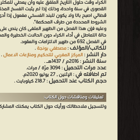
الكراء وقت حلول التاريخ المتفق عليه وأن يعطي للمكتري
القصوى في سنة واحدة، وذلك إذا لم يثبت الفسخ المذك
قضائي اصبح باتا ولا يكون للبند الفسخي مفعول إذا أدى
الشروط المحددة من طرف المحكمة".
وعليه فإن هذا الفصل من الظهير الملغى كان ينص على 
حالة التماطل في أداء الكراء دون الحالات الخطيرة والم
في الفصل 692 من ظهير الالتزامات والعقود.
للكاتب/المؤلف
:
مصطفي بونجة
.
دار النشر
:
المركز المغربي للتحكيم ومنازعات الاعمال
.
سنة النشر
: 2016م / 1437هـ .
عدد مرات التحميل
: 3094 مرّة / مرات.
تم اضافته في
: الإثنين , 27 يوليو 2020م.
حجم الكتاب عند التحميل
: 218.7 كيلوبايت .
تعليقات ومناقشات حول الكتاب:
ولتسجيل ملاحظاتك ورأيك حول الكتاب يمكنك المشاركه 