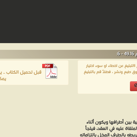
لتبليغ عن اخطاء او سوء اختيار
قبل تحميل الكتاب .. 
ق طبع ونشر ، فضلاً قم بالتبليغ
يمك
ة بين أطرافها ويكون أثناء
ملقاة عليه في العقد، فيلجأ
بطه بالطرف المخل بالتزاماته