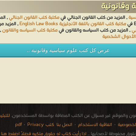
 وقانونية
سية
, المزيد من كتب القانون الجنائي في
مكتبة كتب القانون الجنائي
, الم
مكتبة كتب القانون باللغة الأنجليزية English Law Books
, المزيد 
بي
, المزيد من كتب السياسه والقانون في
مكتبة كتب السياسه والقانون
,
الأحوال الشخصية
عرض كل كتب علوم سياسية وقانونية ..
فون والموقع غير مسؤل عن الكتب المضافة بواسطة المستخدمون.
للتبل
لخصوصية
·
اتفاقية الاستخدام
·
اتصل بنا
كتب pdf
Privacy
·
قوق محفوظة لأصحابها ..
اذا رأيت كتاب له حقوق ملكيه فضلاً اضغط هنا وأب