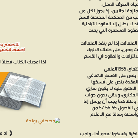
تجاه الطرف المخل.
لزمة لجانبين، إذ يجوز لكل من
يطلب من المحكمة المختصة فسخ
لا يطال إلا العقود التبادلية
لعقود المستمرة التي يمتد
لمتعاقد، إذا لم ينفذ المتعاقد
ت وحين، على خلاف الانهاء
ل من 319 إلى 398 من ظهير الالتزامات والعقود في القسم
اذا اعجبك الكتاب فضلاً
هير من ظهير 24 ماي 1955 الملغى، ينص على الفسخ الاتفاقي
ي العقدة ينص على فسخها
خ المتفق عليه لا يكون ساري
يوجه إلى المكتري، ويبقى بدون جواب
ن باطلا كما يجب أن يرسل إما
على صيغة إعلام يكون مطابقا للصورة المنصوص عليها في الفصول 55 56 57 من
إما بواسطة رسالة مع الاعلام
❰ له مج
قاضية بفسخها لعدم أداء واجب