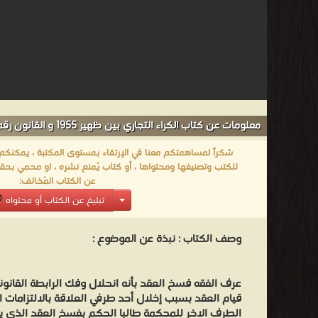
معلومات عن كتاب الكراء التجاري بين ظهير 1955 و القانون رقم 49.16 - 6:
شكراً لمساهمتكم معنا في الإرتقاء بمستوى المكتبة ، يمكنكم اا
للكتب وتصنيفها ومحتواها ، أو كتاب يُمنع نشره ، او محمي بحقو
عن الكتاب المُخالف:
تبليغ عن الكتاب أو محتواه
وصف الكتاب :
نبذة عن الموضوع :
عرف الفقه فسخ العقد بأنه انحلال وفك الرابطة القانوني
قيام العقد بسبب إخلال أحد طرفي العلاقة بالالتزامات ال
الطرف الاخر للمحكمة طالبا الحكم بفسخ العقد الذي ير