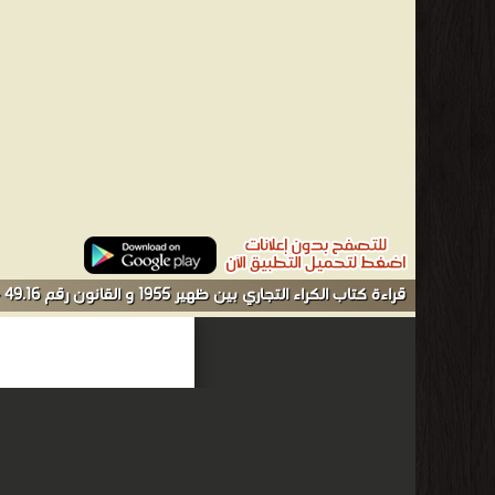
49.16 - 2 ❝ الناشرين : ❞ المركز المغربي للتحكيم ومنازعات الاعمال ❝ ❱
من كتب القانون المغربي القوانين الاجنبية - مكتبة كتب علوم س
قراءة كتاب الكراء التجاري بين ظهير 1955 و القانون رقم 49.16 - 6 أونلاين