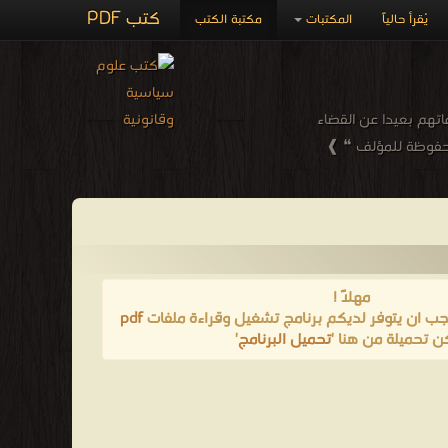
كتب PDF
يُقرأ حالياً
المكتبات
مكتبة الكتب
تهم بعيدا عن القضاء
 محفوظة للمؤلف ❝ ❱
مهلاً !
يجب ان يتوفر لديكم برنامج تشغيل وقراءة ملفات
pdf
ن تحميلة من هنا '
تحميل البرنامج
'