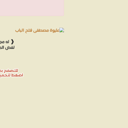
❰ له مجم
لفض المن