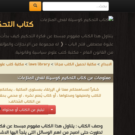
كتاب التح
يتناول هذا الكتاب مفهوم مبسط عن فكرة التحكيم كيف بدأت و 
عليوة مصطفى فتح الباب - ❰ له مجموعة من الإنجازات والمؤلفا
من القانون العام - مكتبة كتب علوم سياسية وقانونية.
الابداع
>
مكتبة تحميل الكتب مجانا
>
laws library
>
مكتبة كتب علوم
معلومات عن كتاب التحكيم كوسيلة لفض المنازعات:
شكراً لمساهمتكم معنا في الإرتقاء بمستوى المكتبة ، يمكنكم اا
للكتب وتصنيفها ومحتواها ، أو كتاب يُمنع نشره ، او محمي بحقو
عن الكتاب المُخالف:
تبليغ عن الكتاب أو محتواه
وصف الكتاب :
يتناول هذا الكتاب مفهوم مبسط عن فكر
تطورت حتي اصبح من اهم الوسائل التي يلجأ اليها الاش