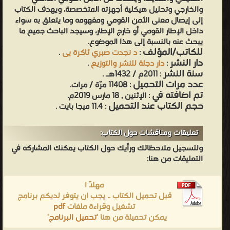
والخارجي وتحليل هيكلية أجهزته المتخصصة، ويهدف الكتاب
إلى إيصال معنى الأمن القومي ومفهومه وما يتعلق به سواء
داخل الإطار القومي أو خارج الإطار، وسيجد الباحث جميع ما
يبحث عنه بالنسبة إلى هذا الموضوع.
للكاتب/المؤلف
:
د نجدت صبري ئاكرة يى
.
دار النشر
:
دار دجلة للنشر والتوزيع
.
سنة النشر
: 2011م / 1432هـ .
عدد مرات التحميل
: 11408 مرّة / مرات.
تم اضافته في
: الإثنين , 18 مارس 2019م.
حجم الكتاب عند التحميل
: 11.4 ميجا بايت .
تعليقات ومناقشات حول الكتاب:
ولتسجيل ملاحظاتك ورأيك حول الكتاب يمكنك المشاركه في
التعليقات من هنا:
مهلاً !
قبل تحميل الكتاب .. يجب ان يتوفر لديكم برنامج
تشغيل وقراءة ملفات
pdf
يمكن تحميلة من هنا '
تحميل البرنامج
'