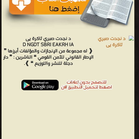
د نجدت صبري ئاكرة يى
D NGDT SBRI EAKRH IA
❰ له مجموعة من الإنجازات والمؤلفات أبرزها ❞
الإطار القانوني للأمن القومي ❝ الناشرين : ❞ دار
دجلة للنشر والتوزيع ❝ ❱.