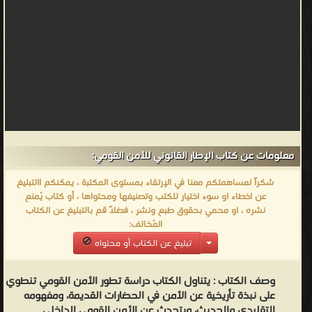
معلومات عن كتاب الإطار القانوني للأمن القومي:
شكراً لمساهمتكم معنا في الإرتقاء بمستوى المكتبة ، يمكنكم االتبليغ
عن اخطاء او سوء اختيار للكتب وتصنيفها ومحتواها ، أو كتاب يُمنع
نشره ، او محمي بحقوق طبع ونشر ، فضلاً قم بالتبليغ عن الكتاب
المُخالف:
تبليغ عن الكتاب أو محتواه
وصف الكتاب :
يتناول الكتاب دراسة تطور الأمن القومي تنطوي
على نبذة تأريخية عن الأمن في الحضارات القديمة، ومفهومه
التقليدي والحديث، ويتحدث عن الأمن القومي الداخلي